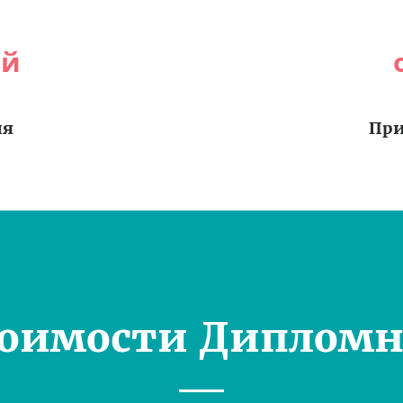
ей
ия
При
тоимости Дипломн