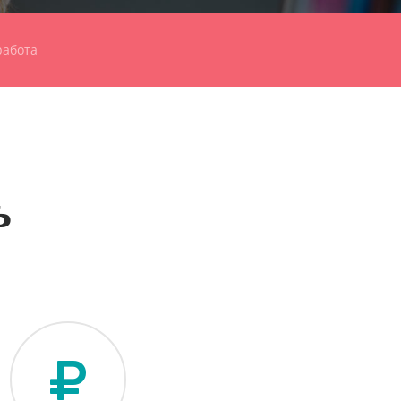
работа
ь