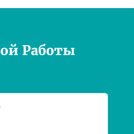
ой Работы
т