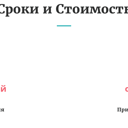
Сроки и Стоимост
ей
ия
При