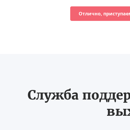
Отлично, приступае
Служба поддер
вых