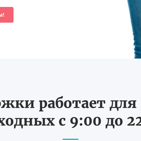
м!
жки работает для В
одных с 9:00 до 2