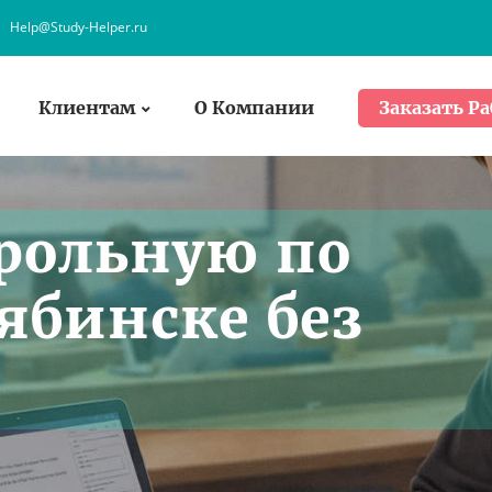
Help@Study-Helper.ru
Клиентам
О Компании
Заказать Ра
рольную по
лябинске без