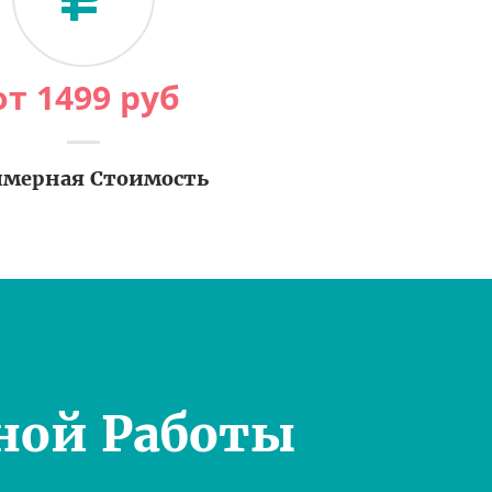
от
1499
руб
мерная Стоимость
ной Работы