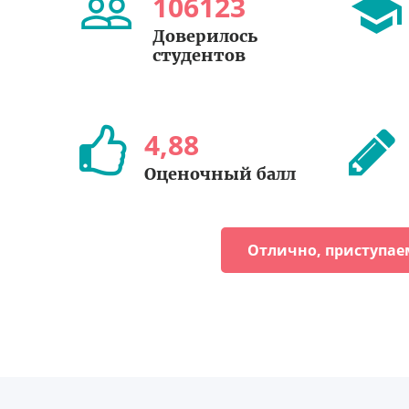
106123
Доверилось
студентов
4
,
88
Оценочный балл
Отлично, приступае