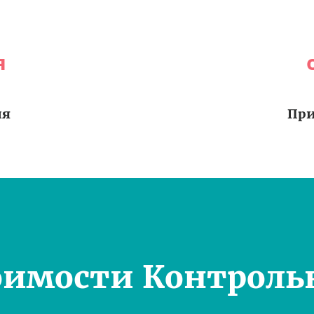
я
ия
При
оимости Контроль