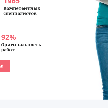
1965
Компетентных
специалистов
92
%
Оригинальность
работ
м!