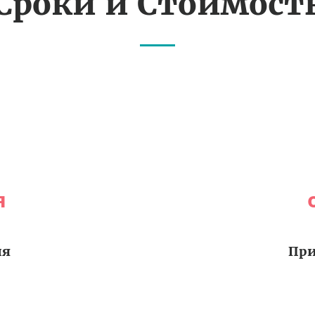
Сроки и Стоимост
я
ия
При