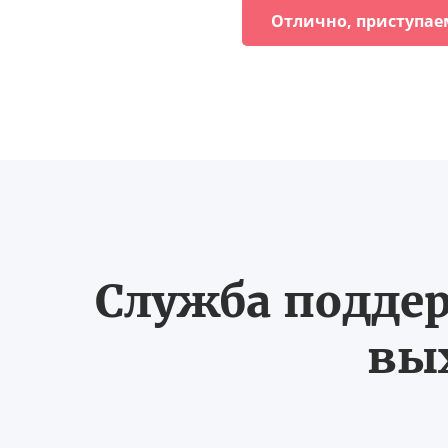
Отлично, приступае
Служба поддер
вых