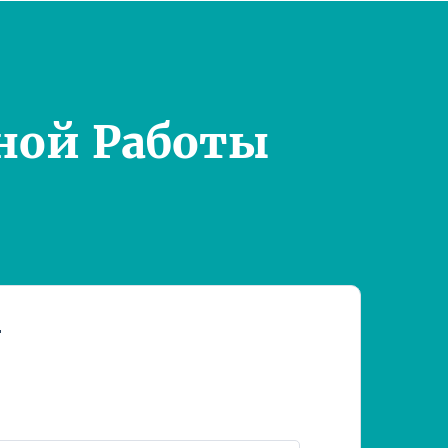
ной Работы
т