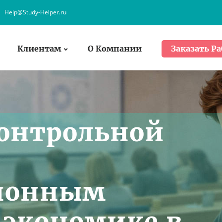
Help@Study-Helper.ru
Клиентам
О Компании
Заказать Ра
онтрольной
ионным
 экономике в