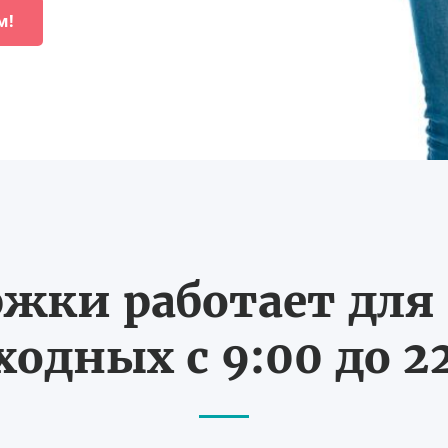
м!
жки работает для В
одных с 9:00 до 2