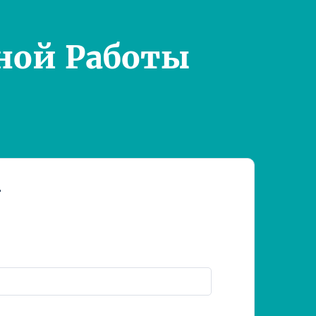
ной Работы
т