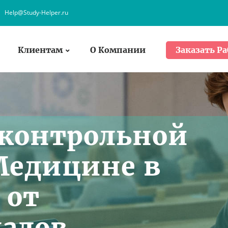
Help@Study-Helper.ru
Клиентам
О Компании
Заказать Ра
 контрольной
Медицине в
 от
алов