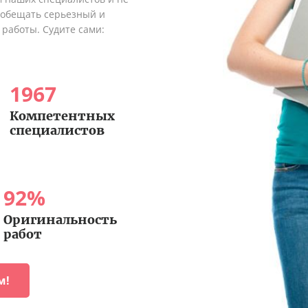
ообещать серьезный и
 работы. Судите сами:
1967
Компетентных
специалистов
92
%
Оригинальность
работ
м!