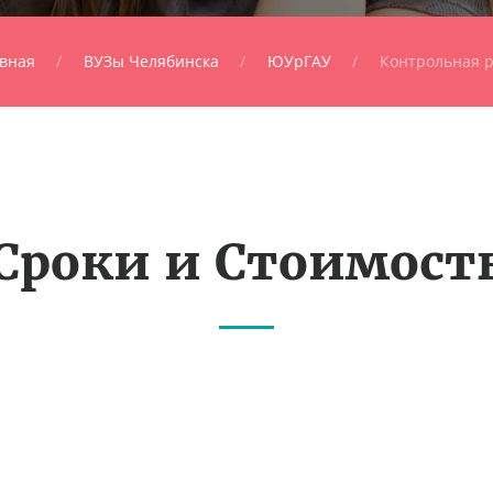
вная
ВУЗы Челябинска
ЮУрГАУ
Контрольная р
Сроки и Стоимост