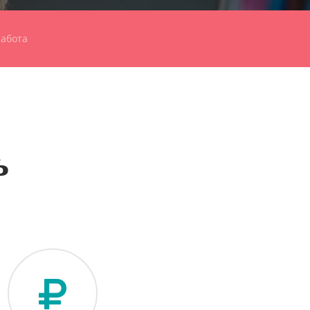
абота
ь