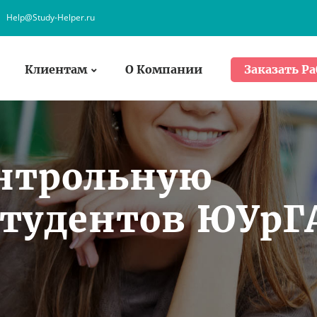
Help@Study-Helper.ru
Клиентам
О Компании
Заказать Ра
онтрольную
студентов ЮУрГ