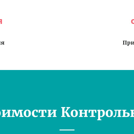
я
ия
При
оимости Контроль