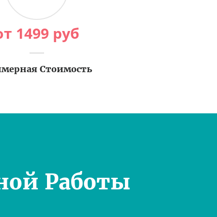
от
1499
руб
мерная Стоимость
ной Работы