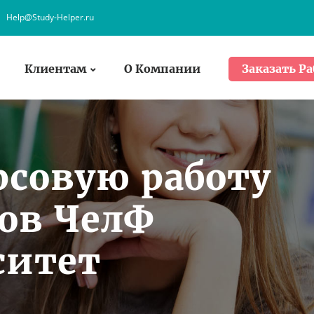
Help@Study-Helper.ru
Клиентам
О Компании
Заказать Ра
рсовую работу
ов ЧелФ
ситет