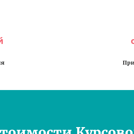
й
ия
При
Стоимости Курсово