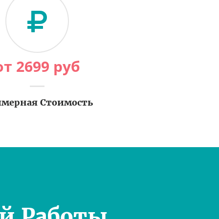
от
2699
руб
мерная Стоимость
й Работы