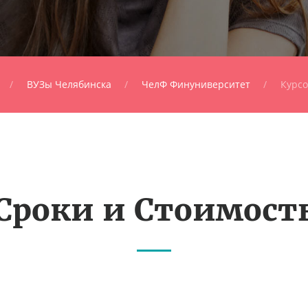
ВУЗы Челябинска
ЧелФ Финуниверситет
Курсо
Сроки и Стоимост