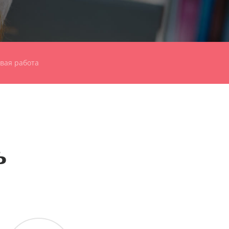
вая работа
ь