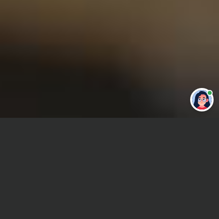
Привет 👋 Могу сделать студенческую
работу за тебя
Главная
ВУЗы Челябинска
ЧИЭП
Курсовая работа
Сроки и Стоимость