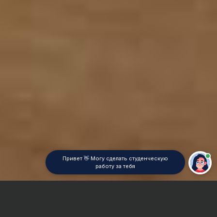
Привет 👋 Могу сделать студенческую
работу за тебя
Главная
Курсовая работа
Историческая география