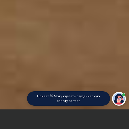
Привет 👋 Могу сделать студенческую
работу за тебя
Главная
Реферат
Компьютерные сети и системы