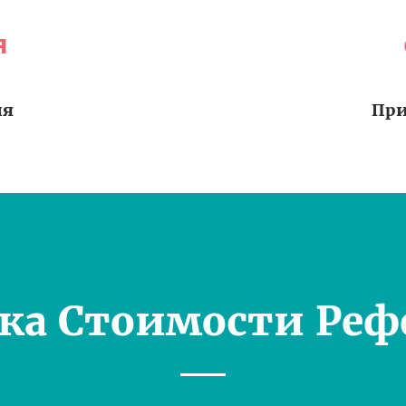
я
ия
При
ка Стоимости Реф