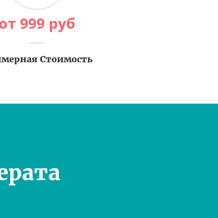
от
999
руб
мерная Стоимость
ерата