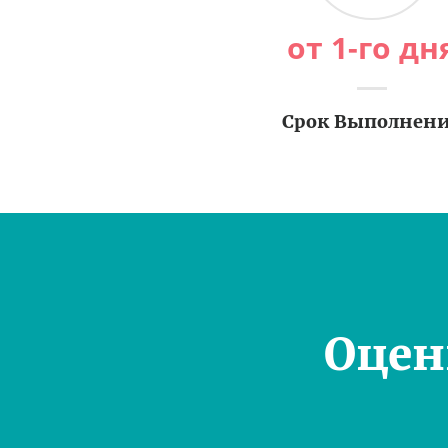
от 1-го дн
Срок Выполнен
Оцен