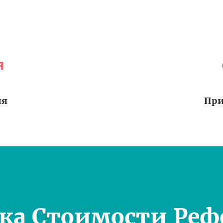
я
ия
При
ка Стоимости Реф