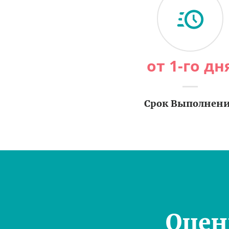
от 1-го дн
Срок Выполнен
Оцен