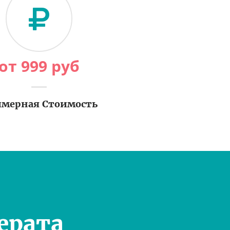
от
999
руб
мерная Стоимость
ерата