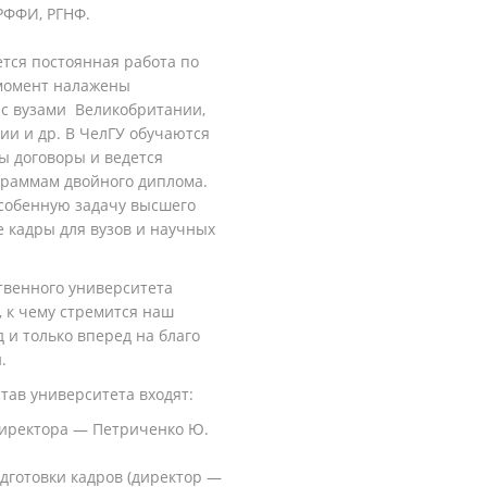
РФФИ, РГНФ.
тся постоянная работа по
 момент налажены
 с вузами Великобритании,
ии и др. В ЧелГУ обучаются
ы договоры и ведется
граммам двойного диплома.
особенную задачу высшего
 кадры для вузов и научных
твенного университета
 к чему стремится наш
 и только вперед на благо
.
тав университета входят:
директора — Петриченко Ю.
дготовки кадров (директор —