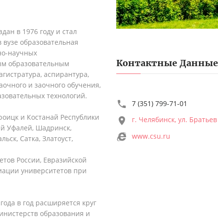
дан в 1976 году и стал
 вузе образовательная
бно-научных
Контактные Данные
ным образовательным
агистратура, аспирантура,
аочного и заочного обучения,
азовательных технологий.
7 (351) 799-71-01
Троицк и Костанай Республики
г. Челябинск, ул. Братье
ий Уфалей, Шадринск,
www.csu.ru
ьск, Сатка, Златоуст,
етов России, Евразийской
иации университетов при
года в год расширяется круг
инистерств образования и