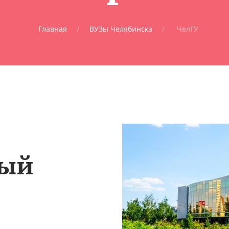
Главная
ВУЗы Челябинска
ЧелГУ
ный