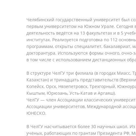
Челябинский государственный университет был соз
первым университетом на Южном Урале. Сегодня в
деятельность ведётся на 13 факультетах и в 5 уче
институтах. Реализуется подготовка по 112 основ
программам, открыты специалитет, бакалавриат, м
докторантура. Используются формы очного, очно-з
в том числе с использованием дистанционных обр
В структуре ЧелГУ три филиала (в городах Миасс, 
Казахстан) и тринадцать представительств (Верхн
Копейск, Орск, Нязепетровск, Трехгорный, Южноурал
Кыштым, Юрюзань, Усть-Катав и Аргаяш).
ЧелГУ — член Ассоциации классических университ
Ассоциации университетов, Международной ассоц
ЮНЕСКО.
В ЧелГУ насчитывается более 30 научных школ. Из 
учёных, работающих по грантам Президента РФ, М