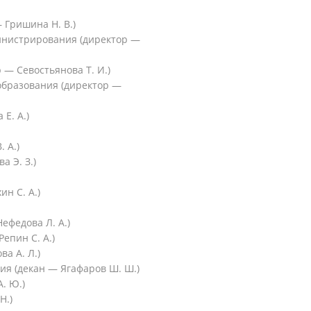
 Гришина Н. В.)
министрирования (директор —
 — Севостьянова Т. И.)
образования (директор —
Е. А.)
 А.)
а Э. З.)
ин С. А.)
ефедова Л. А.)
епин С. А.)
а А. Л.)
ия (декан — Ягафаров Ш. Ш.)
. Ю.)
Н.)