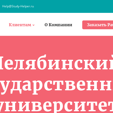
Help@Study-Helper.ru
Клиентам
О Компании
Заказать Ра
Челябински
сударствен
университе