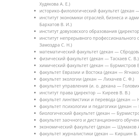
Худякова А. Е.)
историко-филологический факультет (декан —
институт экономики отраслей, бизнеса и ад
Бархатов В. И.)
институт довузовского образования (директор
институт непрерывного профессионального 
Замоздра С. Н.)
математический факультет (декан — Сбродова 
физический факультет (декан — Таскаев С. В.)
химический факультет (декан — Бурмистров В.
факультет Евразии и Востока (декан — Ягнаков
факультет экологии (декан — Лихачев С. Ф.)
факультет управления (и. о. декана — Голових
институт права (директор — Киреев В. В.)
факультет лингвистики и перевода (декан — Н
факультет психологии и педагогики (декан — Р
биологический факультет (декан — Бурмистров
факультет заочного и дистанционного обучен
экономический факультет (декан — Шумаков А
факультет журналистики (декан — Киршин Б. 