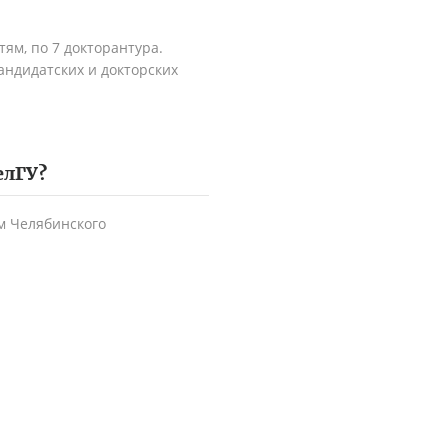
ям, по 7 докторантура.
андидатских и докторских
елГУ
?
м Челябинского