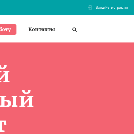
Вход/Регистрация
Контакты
боту
й
ный
т