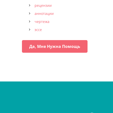
рецензии
аннотации
чертежа
эссе
Да, Мне Нужна Помощь